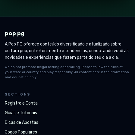
pop pg
A Pop PG oferece conteúdo diversificado e atualizado sobre
cultura pop, entretenimento e tendências, conectando você às
novidades e experiências que fazem parte do seu dia a dia.
We do not promote illegal betting or gambling. Please follow the rules of
your state or country and play responsibly. All content here is for information
and education only.
SECTIONS
Registro e Conta
Guias e Tutoriais
Dicas de Apostas
Jogos Populares