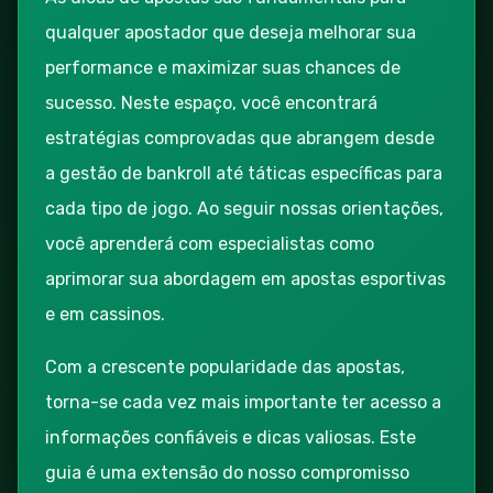
qualquer apostador que deseja melhorar sua
performance e maximizar suas chances de
sucesso. Neste espaço, você encontrará
estratégias comprovadas que abrangem desde
a gestão de bankroll até táticas específicas para
cada tipo de jogo. Ao seguir nossas orientações,
você aprenderá com especialistas como
aprimorar sua abordagem em apostas esportivas
e em cassinos.
Com a crescente popularidade das apostas,
torna-se cada vez mais importante ter acesso a
informações confiáveis e dicas valiosas. Este
guia é uma extensão do nosso compromisso