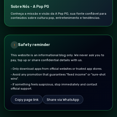
Sobre Nós - A Pop PG
Conheça a missão e visão da A Pop PG, sua fonte confiável para
conteúdos sobre cultura pop, entretenimento e tendências.
Safety reminder
!
This website is an informational blog only. We never ask you to
pay, top up or share confidential details with us.
• Only download apps from official websites or trusted app stores.
• Avoid any promotion that guarantees "fixed income" or "sure-shot
wins".
• If something feels suspicious, stop immediately and contact
official support.
Copy page link
Share via WhatsApp